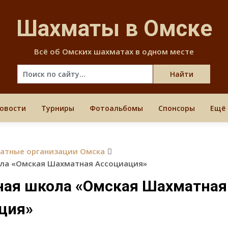
Skip
to
Шахматы в Омске
content
Всё об Омских шахматах в одном месте
овости
Турниры
Фотоальбомы
Спонсоры
Ещё
атные организации Омска
ла «Омская Шахматная Ассоциация»
ая школа «Омская Шахматная
ция»