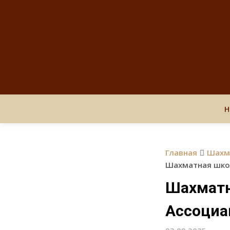
Н
Главная
Шахм
Шахматная шко
Шахматн
Ассоциа