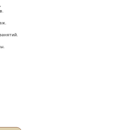
,
в.
аж.
занятий.
ы.