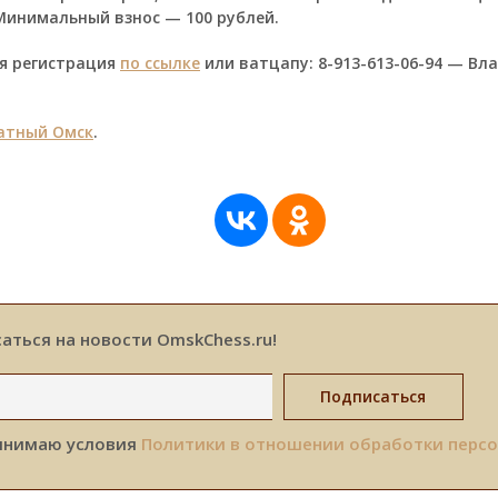
Минимальный взнос — 100 рублей.
я регистрация
по ссылке
или ватцапу: 8-913-613-06-94 — Вл
тный Омск
.
аться на новости OmskChess.ru!
инимаю условия
Политики в отношении обработки перс