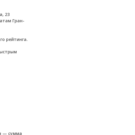
а, 23
матам Гран-
го рейтинга.
быстрым
ин — сумма