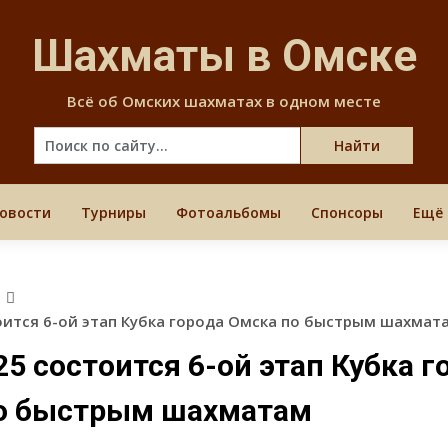
Skip
to
Шахматы в Омске
content
Всё об Омских шахматах в одном месте
овости
Турниры
Фотоальбомы
Спонсоры
Ещё
в
тоится 6-ой этап Кубка города Омска по быстрым шахмат
25 состоится 6-ой этап Кубка г
о быстрым шахматам