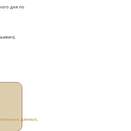
ного дня по
ьевич).
ональных данных
.