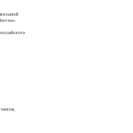
я восьмой
бетон».
российского
тников,