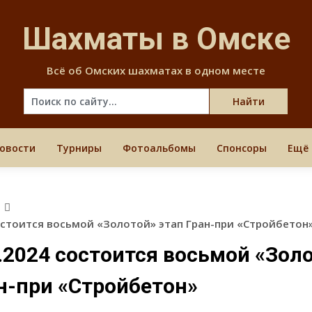
Skip
to
Шахматы в Омске
content
Всё об Омских шахматах в одном месте
овости
Турниры
Фотоальбомы
Спонсоры
Ещё
в
состоится восьмой «Золотой» этап Гран-при «Стройбетон
.2024 состоится восьмой «Зол
ан-при «Стройбетон»