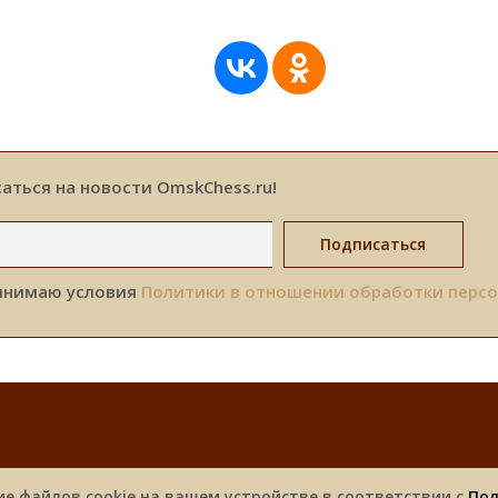
аться на новости OmskChess.ru!
инимаю условия
Политики в отношении обработки перс
Новости
Турниры
Фотоальбомы
Спонсоры
ие файлов cookie на вашем устройстве в соответствии с
Пол