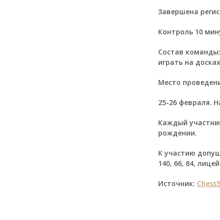
Завершена регис
Контроль 10 мину
Состав команды:
играть на доска
Место проведения
25-26 февраля. Н
Каждый участник
рождении.
К участию допу
140, 66, 84, лицей 
Источник:
Chess5