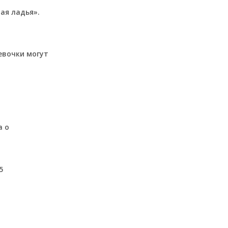
ая ладья».
евочки могут
а о
5