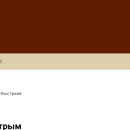
о быстрым
стрым