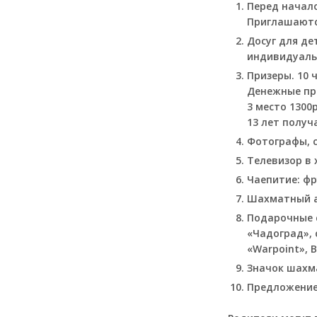
Перед начал
Приглашаютс
Досуг для д
индивидуаль
Призеры. 10 
Денежные при
3 место 1300
13 лет получ
Фотографы, 
Телевизор в 
Чаепитие: фр
Шахматный 
Подарочные с
«Чадоград», 
«Warpoint», B
Значок шахма
Предложение 