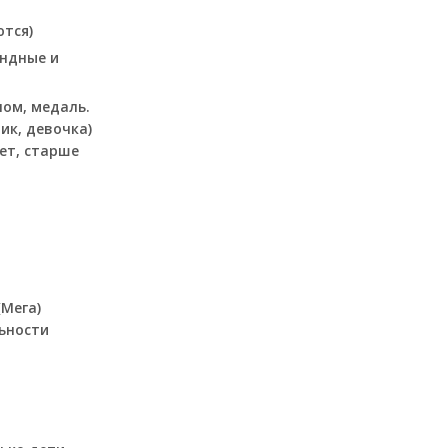
.
тся)
андные и
лом, медаль.
ик, девочка)
лет, старше
Мега)
ьности