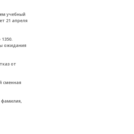
щем учебный
ет 21 апреля
 1350.
ды ожидания
тказ от
ой сменная
: фамилия,