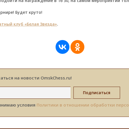
подойти на награждение в 16 30, на самом мероприятии тол
рнире! Будет круто!
тный клуб «Белая Звезда»
.
аться на новости OmskChess.ru!
инимаю условия
Политики в отношении обработки перс