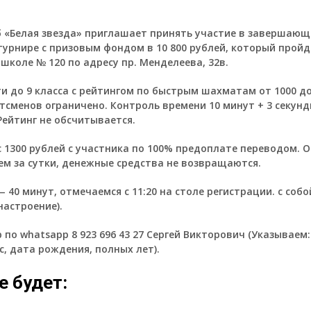
 «Белая звезда» приглашает принять участие в завершаю
урнире с призовым фондом в 10 800 рублей, который пройд
 в школе № 120 по адресу пр. Менделеева, 32в.
и до 9 класса с рейтингом по быстрым шахматам от 1000 до
тсменов ограничено. Контроль времени 10 минут + 3 секун
 Рейтинг не обсчитывается.
 1300 рублей с участника по 100% предоплате переводом. О
ем за сутки, денежные средства не возвращаются.
 40 минут, отмечаемся с 11:20 на столе регистрации. с соб
настроение).
 по whatsapp 8 923 696 43 27 Сергей Викторович (Указываем
с, дата рождения, полных лет).
е будет: