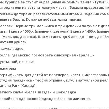
ом турнира выступит образцовый ансамбль танца «ТуФиТ»
я родители на вступительную часть. (бахилы предоставляю
етей между турами развлекательными играми. Задания ком
ные за баллы. Команде победителям –призы.
человек. Первые три мальчика и три девочки получают дип
зы: 1 место 1500р, (мальчик, девочка) 2 место 1400р, (мальч
р (мальчик, девочка). Шахматисты до 9 лет, до 11лет, до 13
ают 600 рублей.
съемка видео.
холле, где можно посмотреть киножурнал «Ералаш»
укты, чай, печенье
аквагрим
ертификаты для детей от партнеров: квесты «Квесторан» (
студия праздника «Теория отрыва», клуб виртуальной реал
anana Park (Каскад)
тного клуба «Белая звезда» и шоколадка
прийти в одинаковой одежде. Зеленая или синяя.