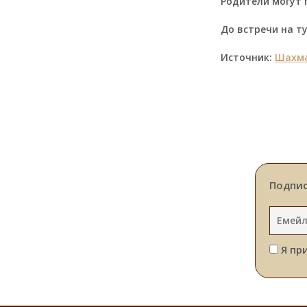
Родители могут 
До встречи на ту
Источник:
Шахма
Подпис
Я пр