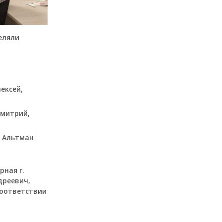
еляли
ексей,
Дмитрий,
, Альтман
рная г.
дреевич,
соответствии