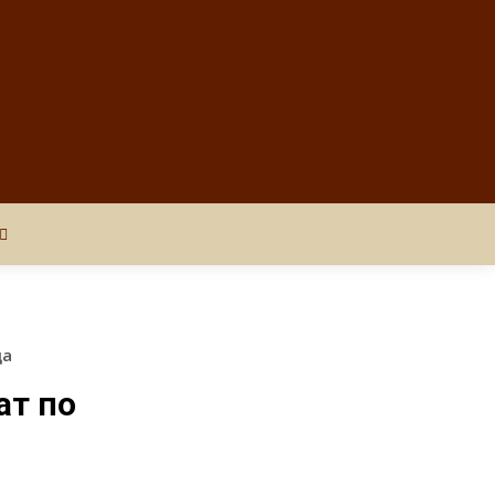
да
ат по