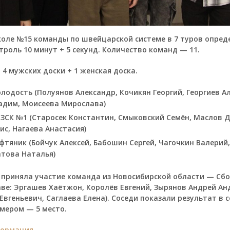
оле №15 команды по швейцарской системе в 7 туров опред
троль 10 минут + 5 секунд. Количество команд — 11.
 4 мужских доски + 1 женская доска.
лодость (Полуянов Александр, Кочикян Георгий, Георгиев Ал
адим, Моисеева Мирослава)
 ЗСК №1 (Старосек Константин, Смыковский Семён, Маслов 
ис, Нагаева Анастасия)
фтяник (Бойчук Алексей, Бабошин Сергей, Чагочкин Валерий
атова Наталья)
 приняла участие команда из Новосибирской области — Сбо
аве: Эргашев Хаётжон, Королёв Евгений, Зырянов Андрей Ан
Евгеньевич, Саглаева Елена). Соседи показали результат в 
мером — 5 место.
формация
.