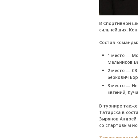
В Спортивной шк
сильнейших. Кон
Состав команды:
1 место — Мо
Мельников В
2 место — СЗ
Беркович Бор
3 место — Не
Евгений, Куч
В турнире также
Татарска в сост
Зырянов Андрей 
со стартовым но
Техническая ин