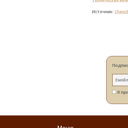
Источник:
Chess5
Подпис
Я пр
Меню