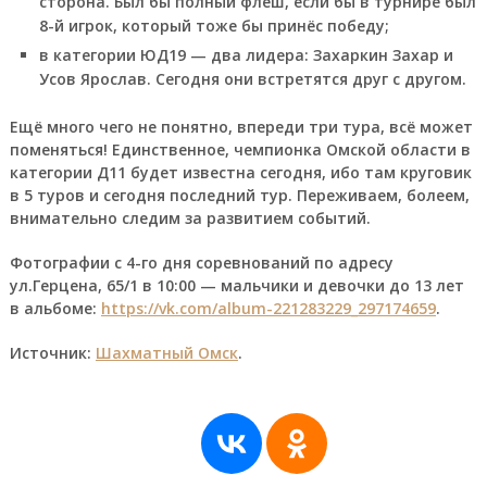
сторона. Был бы полный флеш, если бы в турнире был
8-й игрок, который тоже бы принёс победу;
в категории ЮД19 — два лидера: Захаркин Захар и
Усов Ярослав. Сегодня они встретятся друг с другом.
Ещё много чего не понятно, впереди три тура, всё может
поменяться! Единственное, чемпионка Омской области в
категории Д11 будет известна сегодня, ибо там круговик
в 5 туров и сегодня последний тур. Переживаем, болеем,
внимательно следим за развитием событий.
Фотографии с 4-го дня соревнований по адресу
ул.Герцена, 65/1 в 10:00 — мальчики и девочки до 13 лет
в альбоме:
https://vk.com/album-221283229_297174659
.
Источник:
Шахматный Омск
.