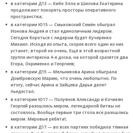
в категории Д13 — Кибе Элла и Шилова Екатерина
продолжают покорять просторы оперативного
пространства;
в категории Ю15 — Смыковский Семён обыграл
Ионова Андрея и стал единоличным лидером.
Сегодня бороться с лидером будет Кучеренко
Михаил. Исходя из опыта, скорее всего один из них
устанет, второй не очень. Ещё в этой возрастной
группе интересна 4-я доска, на которой сразятся два
Егора, Охрименко и Георгиев;
в категории Д15 — Мельникова Арина обыграла
Домбровскую Марию, что очень любопытно. По
итогу, сейчас Арина и Зайцева Дарья делят
пьедестал;
в категории Ю17 — Полуянов Александр и Кочикян
Георгий разошлись миром, легендарной битвы не
состоялось. Вообще первые три стола все разошлись
миром. Мировые ребята!;
в категории Д17 — во всех партиях победила тёмная