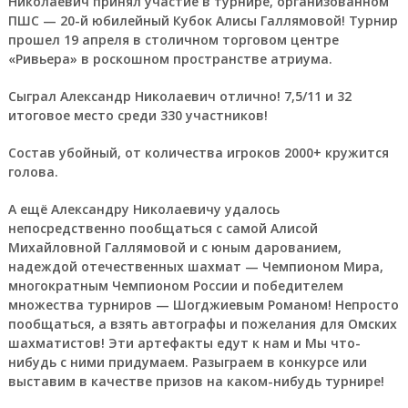
Николаевич принял участие в турнире, организованном
ПШС — 20-й юбилейный Кубок Алисы Галлямовой! Турнир
прошел 19 апреля в столичном торговом центре
«Ривьера» в роскошном пространстве атриума.
Сыграл Александр Николаевич отлично! 7,5/11 и 32
итоговое место среди 330 участников!
Состав убойный, от количества игроков 2000+ кружится
голова.
А ещё Александру Николаевичу удалось
непосредственно пообщаться с самой Алисой
Михайловной Галлямовой и с юным дарованием,
надеждой отечественных шахмат — Чемпионом Мира,
многократным Чемпионом России и победителем
множества турниров — Шогджиевым Романом! Непросто
пообщаться, а взять автографы и пожелания для Омских
шахматистов! Эти артефакты едут к нам и Мы что-
нибудь с ними придумаем. Разыграем в конкурсе или
выставим в качестве призов на каком-нибудь турнире!