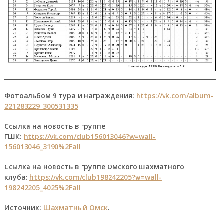
Фотоальбом 9 тура и награждения:
https://vk.com/album-
221283229_300531335
Ссылка на новость в группе
ГШК:
https://vk.com/club156013046?w=wall-
156013046_3190%2Fall
Ссылка на новость в группе Омского шахматного
клуба:
https://vk.com/club198242205?w=wall-
198242205_4025%2Fall
Источник:
Шахматный Омск
.