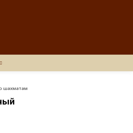
по шахматам
вный