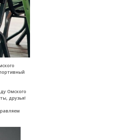
мского
спортивный
нду Омского
ты, друзья!
дравляем