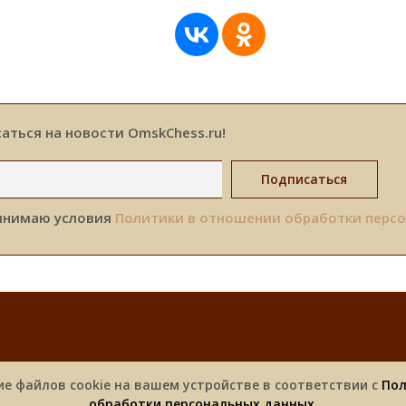
аться на новости OmskChess.ru!
инимаю условия
Политики в отношении обработки перс
Новости
Турниры
Фотоальбомы
Спонсоры
ие файлов cookie на вашем устройстве в соответствии с
Пол
обработки персональных данных
.