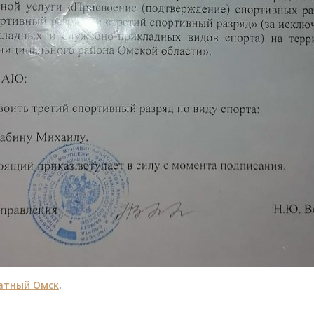
тный Омск
.