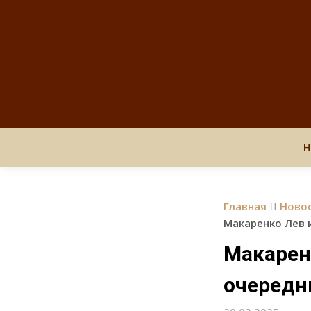
Н
Главная
Ново
Макаренко Лев 
Макарен
очередн