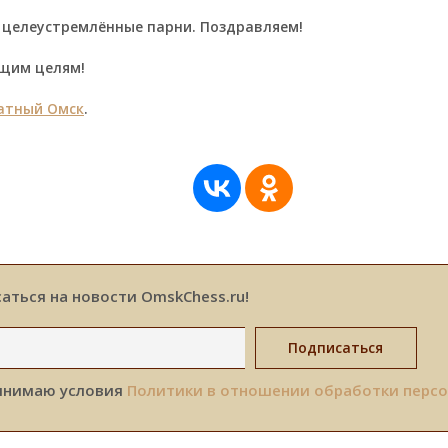
 целеустремлённые парни. Поздравляем!
ющим целям!
тный Омск
.
аться на новости OmskChess.ru!
инимаю условия
Политики в отношении обработки перс