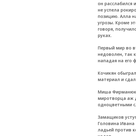
он расслабился 
не успела рокир
позицию. Алла н
угрозы. Кроме эт
говоря, получил
руках.
Первый мир во в
недоволен, так 
нападая на его 
Кочикян обыграл
материал и сдал
Миша Фирманюк з
миротворца аж 
одноцветными с
Замащиков уступ
Головина Ивана 
ладьей против к