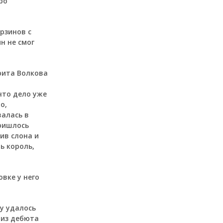
ро
рзинов с
н не смог
орита Волкова
что дело уже
о,
валась в
пришлось
ив слона и
ь король,
овке у него
у удалось
 из дебюта