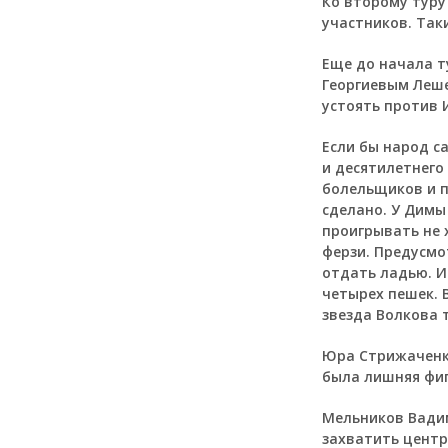
Ко второму туру
участников. Так
Еще до начала т
Георгиевым Лешей
устоять против 
Если бы народ с
и десятилетнего
болельщиков и п
сделано. У Димы
проигрывать не 
ферзи. Предусмо
отдать ладью. И
четырех пешек. 
звезда Волкова 
Юра Стрижаченко 
была лишняя фигу
Мельников Вадим
захватить центр