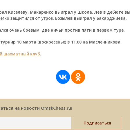
рал Киселеву. Макаренко выиграл у Школа. Лев в дебюте в
легко защитился от угроз. Бозылев выиграл у Бакарджиева.
ался очень боевым: две ничьи против пяти в первом туре.
урнир 10 марта (воскресенье) в 11.00 на Масленникова.
й шахматный клуб
.
аться на новости OmskChess.ru!