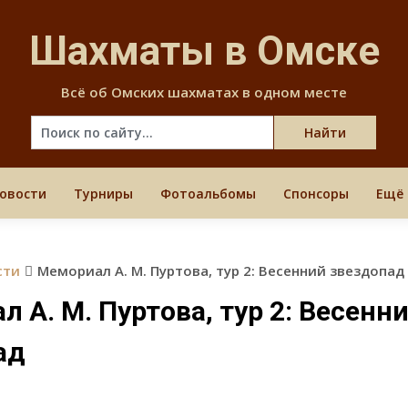
Skip
to
Шахматы в Омске
content
Всё об Омских шахматах в одном месте
овости
Турниры
Фотоальбомы
Спонсоры
Ещё
сти
Мемориал А. М. Пуртова, тур 2: Весенний звездопад
 А. М. Пуртова, тур 2: Весенн
ад