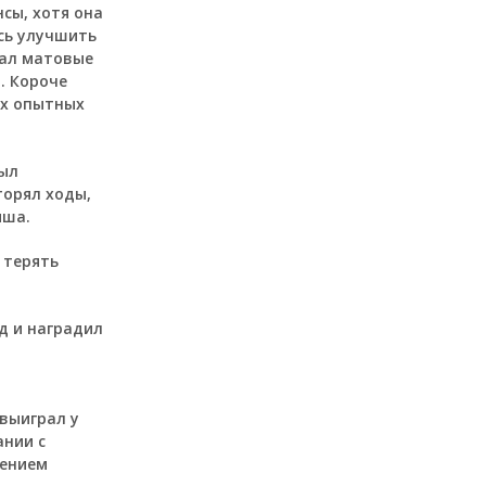
сы, хотя она
ось улучшить
дал матовые
. Короче
ых опытных
был
торял ходы,
ыша.
 терять
д и наградил
выиграл у
ании с
рением