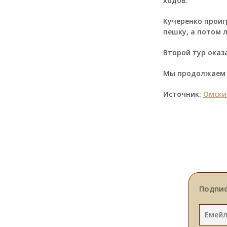
ходов.
Кучеренко проиг
пешку, а потом 
Второй тур оказ
Мы продолжаем т
Источник:
Омски
Подпис