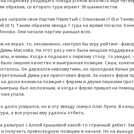
 на подножку уходящего поезда успели вскочить еще четве
им образом, со второго тура играют 36 шахматистов.
ура сыграли свои партии Перистый с Ольковым (1:0) и Танму
 (0:1). Таким образом звезда 1 тура на время погасла. Кони
Ионова. Они начали партию раньше всех.
ам не играл, то, несомненно, смотрел бы игру рейтинг- фав
 Димы Маслова. На этот раз у него была мощная поддержка
апы, и мамы. Когда я подошел к первому столу, то увидел, 
 было лишнее качество и выигранная позиция. Саше, конечн
хотелось. Он держался невозмутимо, но проходная белых р
трительный Дима уже приготовил ферзя. За нового ферзя 
 на доске возникла позиция с ферзем и двумя пешками прот
Выигрыш был несложным, и когда к ферзю пришел на помощ
тоже упала.
долго упирался, но и эту звезду скинул Олег Лунга. В конц
ра, а все угрозы ему удалось отбить.
 разыграл с Аллой Крышевой какой-то странный дебют. Ем
 и получить превосходную позицию в начале. Но на выходе