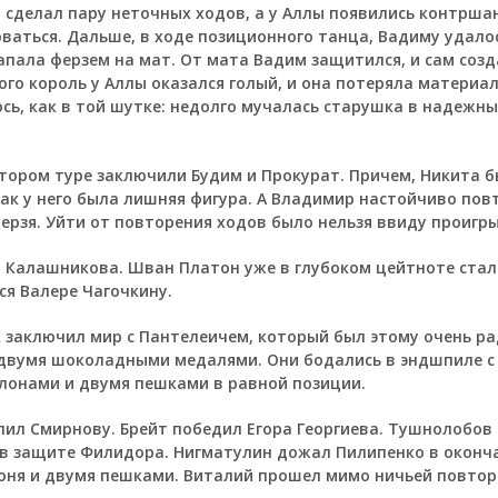
и сделал пару неточных ходов, а у Аллы появились контршан
оваться. Дальше, в ходе позиционного танца, Вадиму удал
апала ферзем на мат. От мата Вадим защитился, и сам соз
ого король у Аллы оказался голый, и она потеряла материал
ось, как в той шутке: недолго мучалась старушка в надежн
тором туре заключили Будим и Прокурат. Причем, Никита 
как у него была лишняя фигура. А Владимир настойчиво пов
ферзя. Уйти от повторения ходов было нельзя ввиду проигр
 Калашникова. Шван Платон уже в глубоком цейтноте стал
ся Валере Чагочкину.
аключил мир с Пантелеичем, который был этому очень ра
двумя шоколадными медалями. Они бодались в эндшпиле с
лонами и двумя пешками в равной позиции.
ил Смирнову. Брейт победил Егора Георгиева. Тушнолобов 
в защите Филидора. Нигматулин дожал Пилипенко в оконч
оня и двумя пешками. Виталий прошел мимо ничьей повто