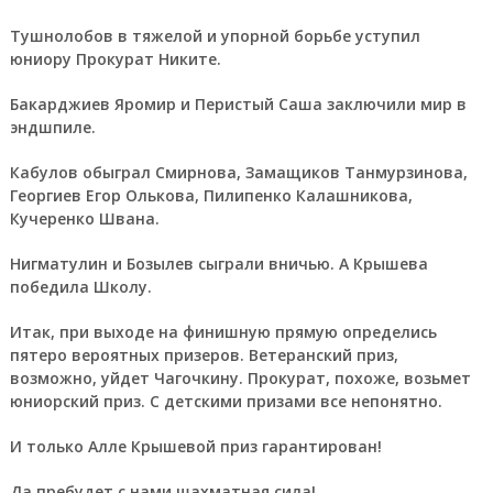
Тушнолобов в тяжелой и упорной борьбе уступил
юниору Прокурат Никите.
Бакарджиев Яромир и Перистый Саша заключили мир в
эндшпиле.
Кабулов обыграл Смирнова, Замащиков Танмурзинова,
Георгиев Егор Олькова, Пилипенко Калашникова,
Кучеренко Швана.
Нигматулин и Бозылев сыграли вничью. А Крышева
победила Школу.
Итак, при выходе на финишную прямую определись
пятеро вероятных призеров. Ветеранский приз,
возможно, уйдет Чагочкину. Прокурат, похоже, возьмет
юниорский приз. С детскими призами все непонятно.
И только Алле Крышевой приз гарантирован!
Да пребудет с нами шахматная сила!