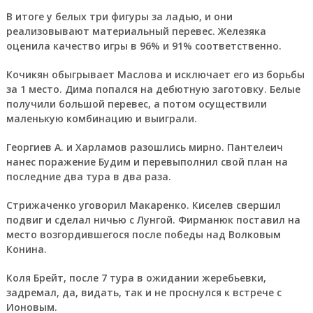
В итоге у белых три фигуры за ладью, и они
реализовывают материальный перевес. Железяка
оценила качество игры в 96% и 91% соответственно.
Кочикян обыгрывает Маслова и исключает его из борьбы
за 1 место. Дима попался на дебютную заготовку. Белые
получили большой перевес, а потом осуществили
маленькую комбинацию и выиграли.
Георгиев А. и Харламов разошлись мирно. Пантелеич
нанес поражение Будим и перевыполнил свой план на
последние два тура в два раза.
Стрижаченко уговорил Макаренко. Киселев свершил
подвиг и сделал ничью с Лунгой. Фирманюк поставил на
место возгордившегося после победы над Волковым
Конина.
Коля Брейт, после 7 тура в ожидании жеребьевки,
задремал, да, видать, так и не проснулся к встрече с
Ионовым.