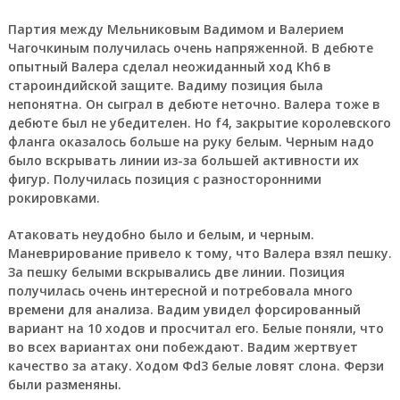
Партия между Мельниковым Вадимом и Валерием
Чагочкиным получилась очень напряженной. В дебюте
опытный Валера сделал неожиданный ход Кh6 в
староиндийской защите. Вадиму позиция была
непонятна. Он сыграл в дебюте неточно. Валера тоже в
дебюте был не убедителен. Но f4, закрытие королевского
фланга оказалось больше на руку белым. Черным надо
было вскрывать линии из-за большей активности их
фигур. Получилась позиция с разносторонними
рокировками.
Атаковать неудобно было и белым, и черным.
Маневрирование привело к тому, что Валера взял пешку.
За пешку белыми вскрывались две линии. Позиция
получилась очень интересной и потребовала много
времени для анализа. Вадим увидел форсированный
вариант на 10 ходов и просчитал его. Белые поняли, что
во всех вариантах они побеждают. Вадим жертвует
качество за атаку. Ходом Фd3 белые ловят слона. Ферзи
были разменяны.