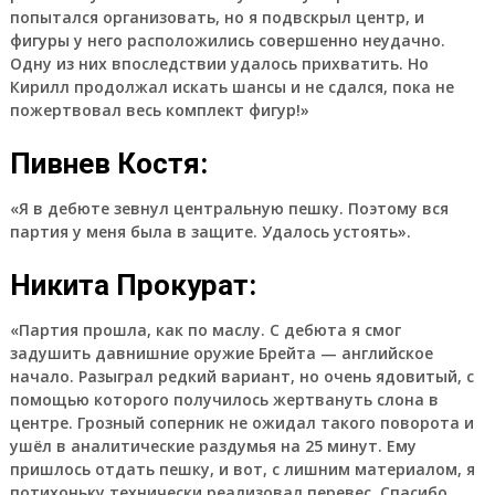
попытался организовать, но я подвскрыл центр, и
фигуры у него расположились совершенно неудачно.
Одну из них впоследствии удалось прихватить. Но
Кирилл продолжал искать шансы и не сдался, пока не
пожертвовал весь комплект фигур!»
Пивнев Костя:
«Я в дебюте зевнул центральную пешку. Поэтому вся
партия у меня была в защите. Удалось устоять».
Никита Прокурат:
«Партия прошла, как по маслу. С дебюта я смог
задушить давнишние оружие Брейта — английское
начало. Разыграл редкий вариант, но очень ядовитый, с
помощью которого получилось жертвануть слона в
центре. Грозный соперник не ожидал такого поворота и
ушёл в аналитические раздумья на 25 минут. Ему
пришлось отдать пешку, и вот, с лишним материалом, я
потихоньку технически реализовал перевес. Спасибо