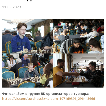
11.09.2023
Фотоальбом в группе ВК организаторов турнира:
https://vk.com/surchess?z=album-107169391_296443666