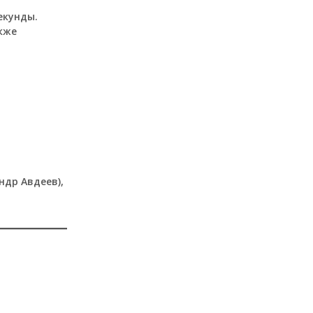
екунды.
акже
ндр Авдеев),