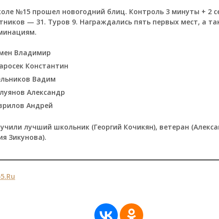
оле №15 прошел новогодний блиц. Контроль 3 минуты + 2 с
тников — 31. Туров 9. Награждались пять первых мест, а т
минациям.
кмен Владимир
аросек Константин
ельников Вадим
олуянов Александр
врилов Андрей
учили лучший школьник (Георгий Кочикян), ветеран (Алекса
я Зикунова).
5.Ru