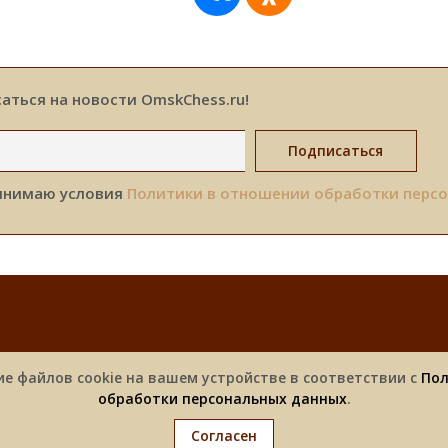
аться на новости OmskChess.ru!
инимаю условия
Политики в отношении обработки перс
Новости
Турниры
Фотоальбомы
Спонсоры
ие файлов cookie на вашем устройстве в соответствии с
Пол
обработки персональных данных
.
Согласен
3, Шахматы в Омске |
Политика конфиденциальности