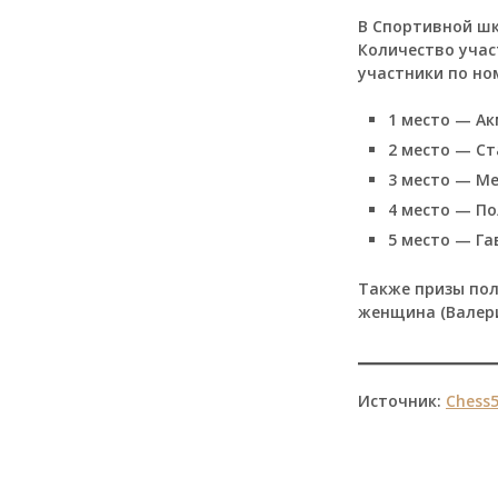
В Спортивной шк
Количество учас
участники по но
1 место — А
2 место — Ст
3 место — М
4 место — П
5 место — Га
Также призы пол
женщина (Валери
Источник:
Chess5