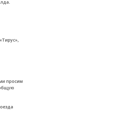
алда.
«Тирус»,
ами просим
 общую
роезда