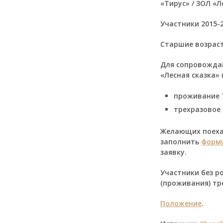
«Тирус» / ЗОЛ «
Участники 2015-2
Старшие возрас
Для сопровождаю
«Лесная сказка» 
проживание 7
трехразовое 
Желающих поехат
заполнить
форму
заявку.
Участники без р
(проживания) т
Положение
.