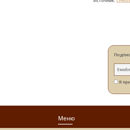
Источник:
Chess5
Подпис
Я пр
Меню