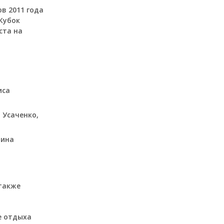
в 2011 года
Кубок
ста на
иса
 Усаченко,
рина
также
е отдыха