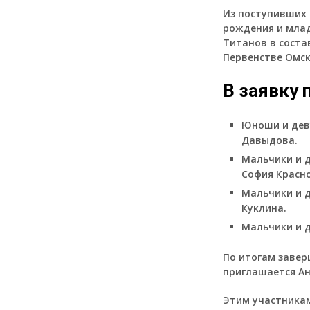
Из поступивших 
рождения и млад
Титанов в соста
Первенстве Омск
В заявку
Юноши и деву
Давыдова.
Мальчики и д
София Красно
Мальчики и д
Куклина.
Мальчики и д
По итогам завер
приглашается Ан
Этим участникам