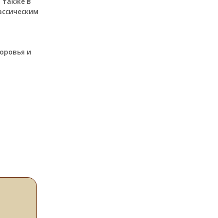
 также в
ассическим
оровья и