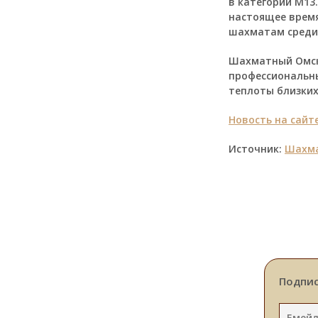
в категории М13
настоящее время
шахматам среди
Шахматный Омск
профессиональны
теплоты близких
Новость на сайт
Источник:
Шахма
Подпис