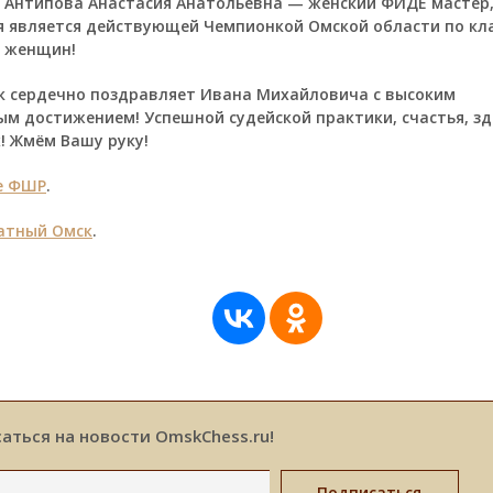
. Антипова Анастасия Анатольевна — женский ФИДЕ мастер,
 является действующей Чемпионкой Омской области по кл
 женщин!
 сердечно поздравляет Ивана Михайловича с высоким
м достижением! Успешной судейской практики, счастья, зд
! Жмём Вашу руку!
е ФШР
.
тный Омск
.
аться на новости OmskChess.ru!