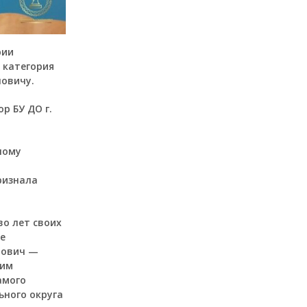
рии
 категория
ловичу.
р БУ ДО г.
ному
ризнала
о лет своих
е
нович —
ким
амого
ьного округа