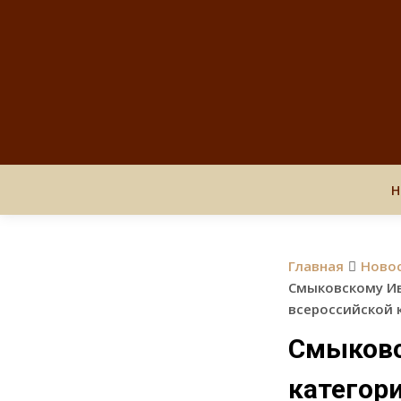
Н
Главная
Ново
Смыковскому Ив
всероссийской 
Смыковс
категор