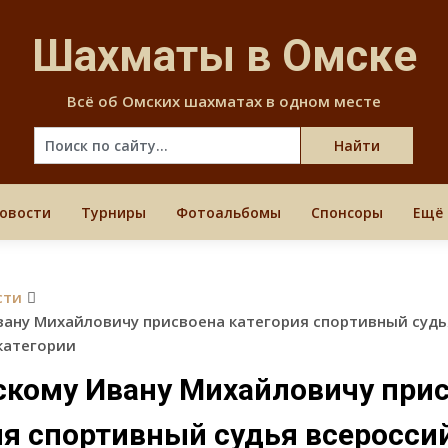
Skip
to
Шахматы в Омске
content
Всё об Омских шахматах в одном месте
овости
Турниры
Фотоальбомы
Спонсоры
Ещё
сти
ану Михайловичу присвоена категория спортивный судь
категории
кому Ивану Михайловичу при
ия спортивный судья всеросси