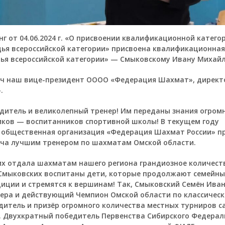
нг от 04.06.2024 г. «О присвоении квалификационной катего
ья всероссийской категории» присвоена квалификационная
ья всероссийской категории» — Смыковскому Ивану Михай
ч наш вице-президент ОООО «Федерация Шахмат», директо
.
дитель и великолепный тренер! Им переданы знания огром
ков — воспитанников спортивной школы! В текущем году
 общественная организация «Федерация Шахмат России» п
ча лучшим тренером по шахматам Омской области.
х отдала шахматам нашего региона грандиозное количеств
 Смыковских воспитаны дети, которые продолжают семейны
ции и стремятся к вершинам! Так, Смыковский Семён Ива
ера и действующий Чемпион Омской области по классичес
итель и призёр огромного количества местных турниров с
. Двухкратный победитель Первенства Сибирского Федерал