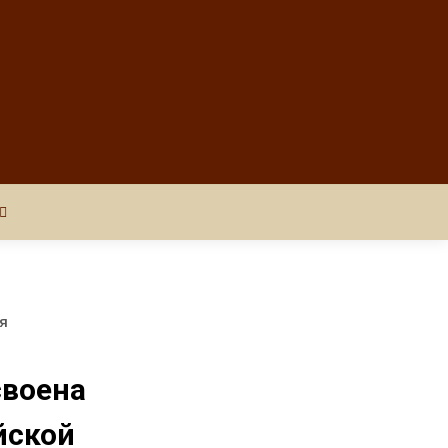
я
своена
йской