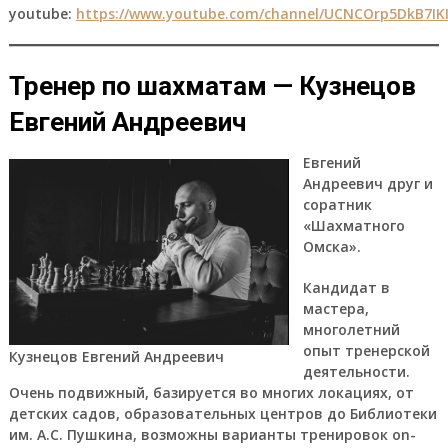
youtube:
https://www.youtube.com/channel/UCNCOrp5DkB7IK
Тренер по шахматам — Кузнецов
Евгений Андреевич
Евгений
Андреевич друг и
соратник
«Шахматного
Омска».
Кандидат в
мастера,
многолетний
опыт тренерской
Кузнецов Евгений Андреевич
деятельности.
Очень подвижный, базируется во многих локациях, от
детских садов, образовательных центров до Библиотеки
им. А.С. Пушкина, возможны варианты тренировок on-