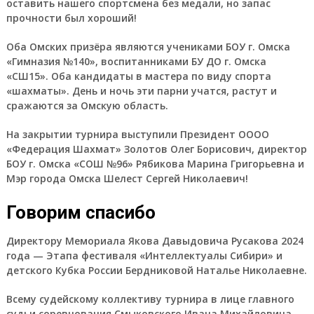
оставить нашего спортсмена без медали, но запас
прочности был хороший!
Оба Омских призёра являются учениками БОУ г. Омска
«Гимназия №140», воспитанниками БУ ДО г. Омска
«СШ15». Оба кандидаты в мастера по виду спорта
«шахматы». День и ночь эти парни учатся, растут и
сражаются за Омскую область.
На закрытии турнира выступили Президент ОООО
«Федерация Шахмат» Золотов Олег Борисович, директор
БОУ г. Омска «СОШ №96» Рябикова Марина Григорьевна и
Мэр города Омска Шелест Сергей Николаевич!
Говорим спасибо
Директору Мемориала Якова Давыдовича Русакова 2024
года — Этапа фестиваля «Интеллектуалы Сибири» и
детского Кубка России Бердниковой Наталье Николаевне.
Всему судейскому коллективу турнира в лице главного
судьи соревнования Смыковского Ивана Михайловича.